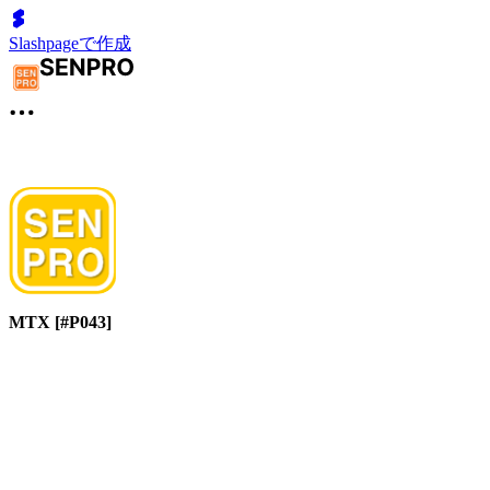
Slashpageで作成
MTX [#P043]