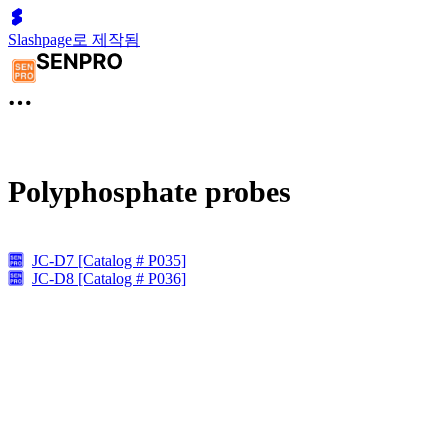
Slashpage로 제작됨
Polyphosphate probes
JC-D7 [Catalog # P035]
JC-D8 [Catalog # P036]