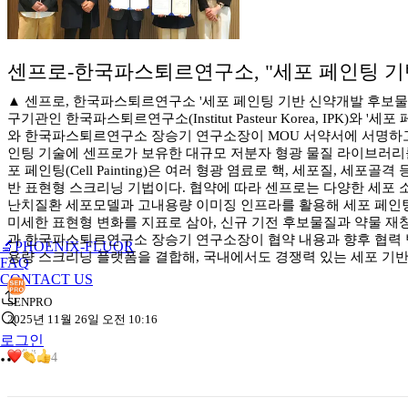
센프로-한국파스퇴르연구소, "세포 페인팅 기
▲ 센프로, 한국파스퇴르연구소 '세포 페인팅 기반 신약개발 후보물질
구기관인 한국파스퇴르연구소(Institut Pasteur Korea, IP
와 한국파스퇴르연구소 장승기 연구소장이 MOU 서약서에 서명하고 
인팅 기술에 센프로가 보유한 대규모 저분자 형광 물질 라이브러리
포 페인팅(Cell Painting)은 여러 형광 염료로 핵, 세포질, 세
반 표현형 스크리닝 기법이다. 협약에 따라 센프로는 다양한 세포 
난치질환 세포모델과 고내용량 이미징 인프라를 활용해 세포 페인팅 
미세한 표현형 변화를 지표로 삼아, 신규 기전 후보물질과 약물 재창출(D
과 한국파스퇴르연구소 장승기 연구소장이 협약 내용과 향후 협력 
🔬PHOENIX-FLUOR
용량 스크리닝 플랫폼을 결합해, 국내에서도 경쟁력 있는 세포 기반
FAQ
CONTACT US
SENPRO
2025년 11월 26일 오전 10:16
로그인
4