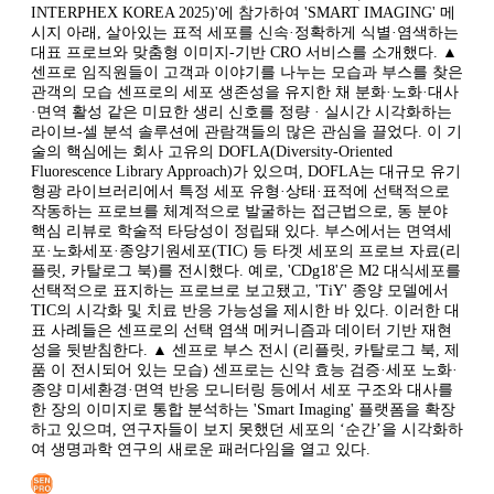
INTERPHEX KOREA 2025)'에 참가하여 'SMART IMAGING' 메
시지 아래, 살아있는 표적 세포를 신속·정확하게 식별·염색하는
대표 프로브와 맞춤형 이미지-기반 CRO 서비스를 소개했다. ▲
센프로 임직원들이 고객과 이야기를 나누는 모습과 부스를 찾은
관객의 모습 센프로의 세포 생존성을 유지한 채 분화·노화·대사
·면역 활성 같은 미묘한 생리 신호를 정량 · 실시간 시각화하는
라이브-셀 분석 솔루션에 관람객들의 많은 관심을 끌었다. 이 기
술의 핵심에는 회사 고유의 DOFLA(Diversity-Oriented
Fluorescence Library Approach)가 있으며, DOFLA는 대규모 유기
형광 라이브러리에서 특정 세포 유형·상태·표적에 선택적으로
작동하는 프로브를 체계적으로 발굴하는 접근법으로, 동 분야
핵심 리뷰로 학술적 타당성이 정립돼 있다. 부스에서는 면역세
포·노화세포·종양기원세포(TIC) 등 타겟 세포의 프로브 자료(리
플릿, 카탈로그 북)를 전시했다. 예로, 'CDg18'은 M2 대식세포를
선택적으로 표지하는 프로브로 보고됐고, 'TiY' 종양 모델에서
TIC의 시각화 및 치료 반응 가능성을 제시한 바 있다. 이러한 대
표 사례들은 센프로의 선택 염색 메커니즘과 데이터 기반 재현
성을 뒷받침한다. ▲ 센프로 부스 전시 (리플릿, 카탈로그 북, 제
품 이 전시되어 있는 모습) 센프로는 신약 효능 검증·세포 노화·
종양 미세환경·면역 반응 모니터링 등에서 세포 구조와 대사를
한 장의 이미지로 통합 분석하는 'Smart Imaging' 플랫폼을 확장
하고 있으며, 연구자들이 보지 못했던 세포의 ‘순간’을 시각화하
여 생명과학 연구의 새로운 패러다임을 열고 있다.