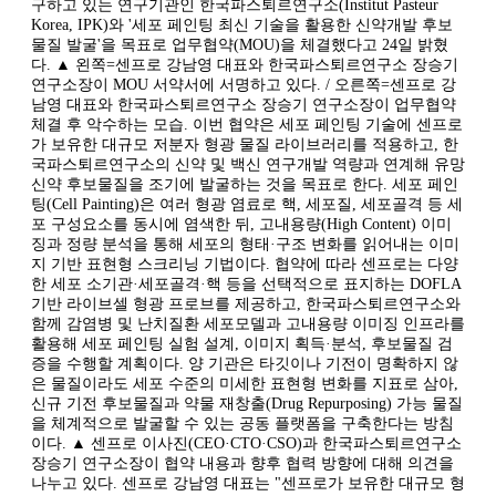
구하고 있는 연구기관인 한국파스퇴르연구소(Institut Pasteur
Korea, IPK)와 '세포 페인팅 최신 기술을 활용한 신약개발 후보
물질 발굴'을 목표로 업무협약(MOU)을 체결했다고 24일 밝혔
다. ▲ 왼쪽=센프로 강남영 대표와 한국파스퇴르연구소 장승기
연구소장이 MOU 서약서에 서명하고 있다. / 오른쪽=센프로 강
남영 대표와 한국파스퇴르연구소 장승기 연구소장이 업무협약
체결 후 악수하는 모습. 이번 협약은 세포 페인팅 기술에 센프로
가 보유한 대규모 저분자 형광 물질 라이브러리를 적용하고, 한
국파스퇴르연구소의 신약 및 백신 연구개발 역량과 연계해 유망
신약 후보물질을 조기에 발굴하는 것을 목표로 한다. 세포 페인
팅(Cell Painting)은 여러 형광 염료로 핵, 세포질, 세포골격 등 세
포 구성요소를 동시에 염색한 뒤, 고내용량(High Content) 이미
징과 정량 분석을 통해 세포의 형태·구조 변화를 읽어내는 이미
지 기반 표현형 스크리닝 기법이다. 협약에 따라 센프로는 다양
한 세포 소기관·세포골격·핵 등을 선택적으로 표지하는 DOFLA
기반 라이브셀 형광 프로브를 제공하고, 한국파스퇴르연구소와
함께 감염병 및 난치질환 세포모델과 고내용량 이미징 인프라를
활용해 세포 페인팅 실험 설계, 이미지 획득·분석, 후보물질 검
증을 수행할 계획이다. 양 기관은 타깃이나 기전이 명확하지 않
은 물질이라도 세포 수준의 미세한 표현형 변화를 지표로 삼아,
신규 기전 후보물질과 약물 재창출(Drug Repurposing) 가능 물질
을 체계적으로 발굴할 수 있는 공동 플랫폼을 구축한다는 방침
이다. ▲ 센프로 이사진(CEO·CTO·CSO)과 한국파스퇴르연구소
장승기 연구소장이 협약 내용과 향후 협력 방향에 대해 의견을
나누고 있다. 센프로 강남영 대표는 "센프로가 보유한 대규모 형