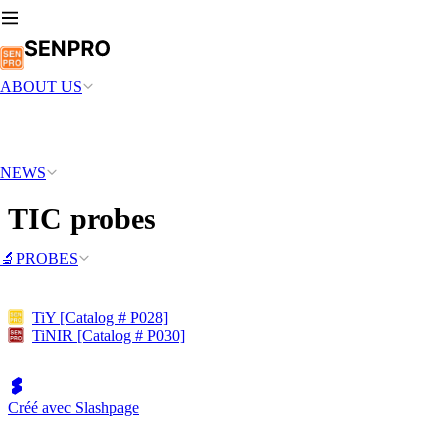
ABOUT US
NEWS
TIC probes
🔬PROBES
TiY [Catalog # P028]
TiNIR [Catalog # P030]
Créé avec Slashpage