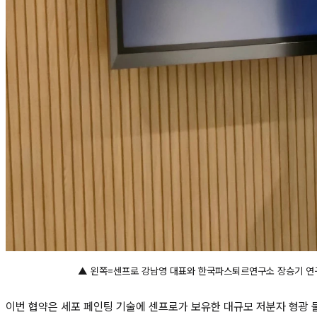
▲ 왼쪽=센프로 강남영 대표와 한국파스퇴르연구소 장승기 연구
이번 협약은 세포 페인팅 기술에 센프로가 보유한 대규모 저분자 형광