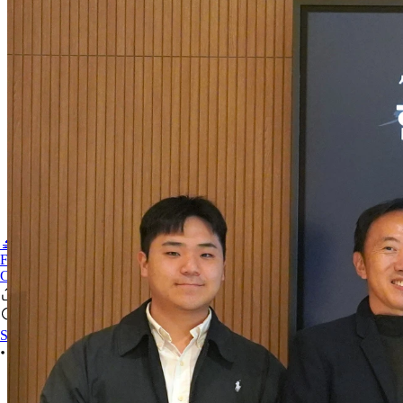
🔬PHOENIX-FLUOR
FAQ
CONTACT US
Sign In