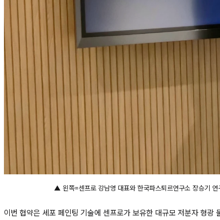
▲ 왼쪽=센프로 강남영 대표와 한국파스퇴르연구소 장승기 연구
이번 협약은 세포 페인팅 기술에 센프로가 보유한 대규모 저분자 형광