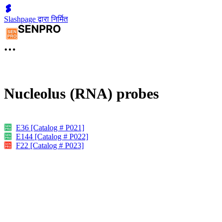
Slashpage द्वारा निर्मित
Nucleolus (RNA) probes
E36 [Catalog # P021]
E144 [Catalog # P022]
F22 [Catalog # P023]