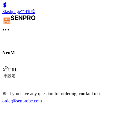
Slashpageで作成
NeuM
URL
未設定
※ If you have any question for ordering,
contact us:
order@senprobe.com