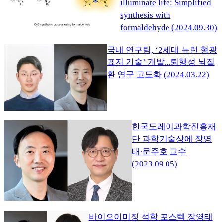
illuminate life: Simplified
synthesis with
formaldehyde (2024.09.30)
국내 연구팀, ‘2세대 뉴런 형광
표지 기술’ 개발...퇴행성 뇌질
환 연구 고도화 (2024.03.22)
한국도레이과학진흥재
단 과학기술상에 장영
태∙문주호 교수
(2023.09.05)
바이오이미징 석학 포스텍 장영태