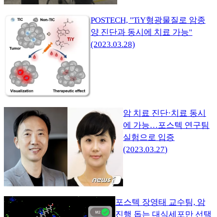
POSTECH, "TiY형광물질로 암종
양 진단과 동시에 치료 가능"
(2023.03.28)
암 치료 진단·치료 동시
에 가능…포스텍 연구팀
실험으로 입증
(2023.03.27)
포스텍 장영태 교수팀, 암
진행 돕는 대식세포만 선택