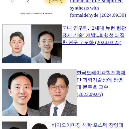
illuminate life: Simplified
synthesis with
formaldehyde (2024.09.30)
국내 연구팀, ‘2세대 뉴런 형광
표지 기술’ 개발...퇴행성 뇌질
환 연구 고도화 (2024.03.22)
한국도레이과학진흥재
단 과학기술상에 장영
태∙문주호 교수
(2023.09.05)
바이오이미징 석학 포스텍 장영태