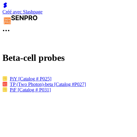
Créé avec Slashpage
Beta-cell probes
PiY [Catalog # P025]
TP (Two Photon)-beta [Catalog #P027]
PiF [Catalog # P031]