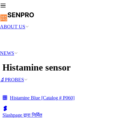
ABOUT US
NEWS
Histamine sensor
🔬PROBES
Histamine Blue [Catalog # P060]
Slashpage द्वारा निर्मित