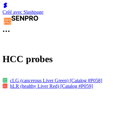
Créé avec Slashpage
HCC probes
cLG (cancerous Liver Green) [Catalog #P058]
hLR (healthy Liver Red) [Catalog #P059]