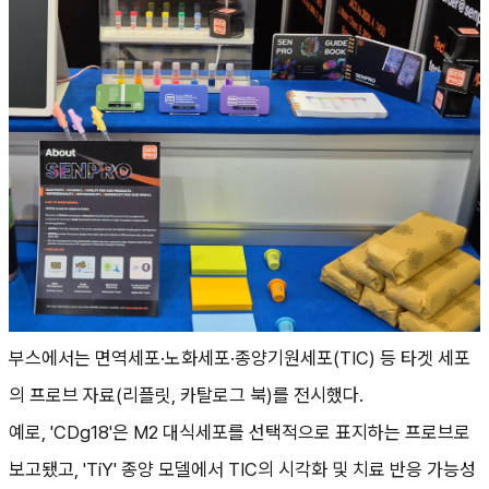
부스에서는 면역세포·노화세포·종양기원세포(TIC) 등 타겟 세포
의 프로브 자료(리플릿, 카탈로그 북)를 전시했다.
예로, 'CDg18'은 M2 대식세포를 선택적으로 표지하는 프로브로
보고됐고, 'TiY' 종양 모델에서 TIC의 시각화 및 치료 반응 가능성