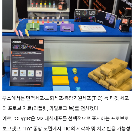
부스에서는 면역세포·노화세포·종양기원세포(TIC) 등 타겟 세포
의 프로브 자료(리플릿, 카탈로그 북)를 전시했다.
예로, 'CDg18'은 M2 대식세포를 선택적으로 표지하는 프로브로
보고됐고, 'TiY' 종양 모델에서 TIC의 시각화 및 치료 반응 가능성