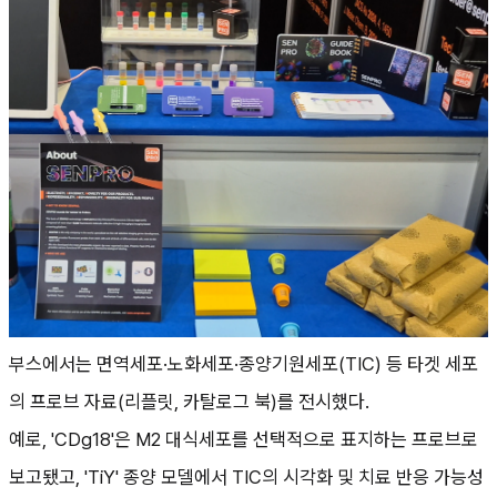
부스에서는 면역세포·노화세포·종양기원세포(TIC) 등 타겟 세포
의 프로브 자료(리플릿, 카탈로그 북)를 전시했다.
예로, 'CDg18'은 M2 대식세포를 선택적으로 표지하는 프로브로
보고됐고, 'TiY' 종양 모델에서 TIC의 시각화 및 치료 반응 가능성