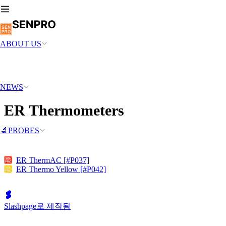
ABOUT US
NEWS
ER Thermometers
🔬PROBES
ER ThermAC [#P037]
ER Thermo Yellow [#P042]
Slashpage로 제작됨