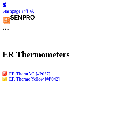
Slashpageで作成
ER Thermometers
ER ThermAC [#P037]
ER Thermo Yellow [#P042]