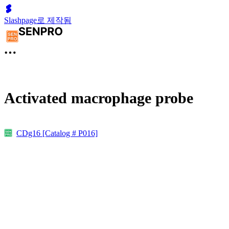
Slashpage로 제작됨
Activated macrophage probe
CDg16 [Catalog # P016]